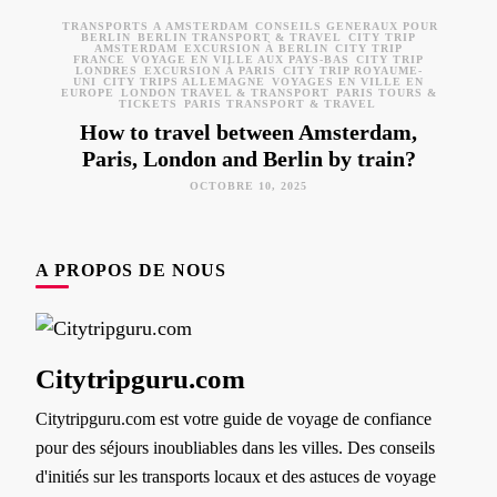
TRANSPORTS À AMSTERDAM
CONSEILS GÉNÉRAUX POUR
BERLIN
BERLIN TRANSPORT & TRAVEL
CITY TRIP
AMSTERDAM
EXCURSION À BERLIN
CITY TRIP
FRANCE
VOYAGE EN VILLE AUX PAYS-BAS
CITY TRIP
LONDRES
EXCURSION À PARIS
CITY TRIP ROYAUME-
UNI
CITY TRIPS ALLEMAGNE
VOYAGES EN VILLE EN
EUROPE
LONDON TRAVEL & TRANSPORT
PARIS TOURS &
TICKETS
PARIS TRANSPORT & TRAVEL
How to travel between Amsterdam,
Paris, London and Berlin by train?
OCTOBRE 10, 2025
A PROPOS DE NOUS
Citytripguru.com
Citytripguru.com est votre guide de voyage de confiance
pour des séjours inoubliables dans les villes. Des conseils
d'initiés sur les transports locaux et des astuces de voyage