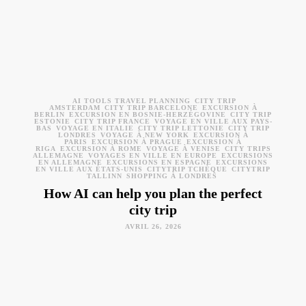
AI TOOLS TRAVEL PLANNING
CITY TRIP
AMSTERDAM
CITY TRIP BARCELONE
EXCURSION À
BERLIN
EXCURSION EN BOSNIE-HERZÉGOVINE
CITY TRIP
ESTONIE
CITY TRIP FRANCE
VOYAGE EN VILLE AUX PAYS-
BAS
VOYAGE EN ITALIE
CITY TRIP LETTONIE
CITY TRIP
LONDRES
VOYAGE À NEW YORK
EXCURSION À
PARIS
EXCURSION À PRAGUE
EXCURSION À
RIGA
EXCURSION À ROME
VOYAGE À VENISE
CITY TRIPS
ALLEMAGNE
VOYAGES EN VILLE EN EUROPE
EXCURSIONS
EN ALLEMAGNE
EXCURSIONS EN ESPAGNE
EXCURSIONS
EN VILLE AUX ÉTATS-UNIS
CITYTRIP TCHÈQUE
CITYTRIP
TALLINN
SHOPPING À LONDRES
How AI can help you plan the perfect
city trip
AVRIL 26, 2026