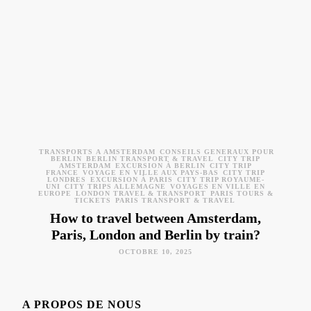
TRANSPORTS À AMSTERDAM
CONSEILS GÉNÉRAUX POUR
BERLIN
BERLIN TRANSPORT & TRAVEL
CITY TRIP
AMSTERDAM
EXCURSION À BERLIN
CITY TRIP
FRANCE
VOYAGE EN VILLE AUX PAYS-BAS
CITY TRIP
LONDRES
EXCURSION À PARIS
CITY TRIP ROYAUME-
UNI
CITY TRIPS ALLEMAGNE
VOYAGES EN VILLE EN
EUROPE
LONDON TRAVEL & TRANSPORT
PARIS TOURS &
TICKETS
PARIS TRANSPORT & TRAVEL
How to travel between Amsterdam,
Paris, London and Berlin by train?
OCTOBRE 10, 2025
A PROPOS DE NOUS