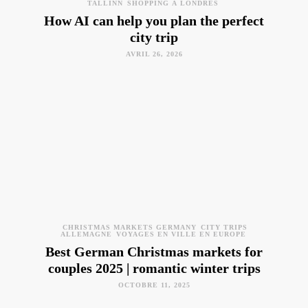
TALLINN
SHOPPING À LONDRES
How AI can help you plan the perfect
city trip
AVRIL 26, 2026
CHRISTMAS MARKETS GERMANY
CITY TRIPS
ALLEMAGNE
VOYAGES EN VILLE EN EUROPE
Best German Christmas markets for
couples 2025 | romantic winter trips
OCTOBRE 11, 2025