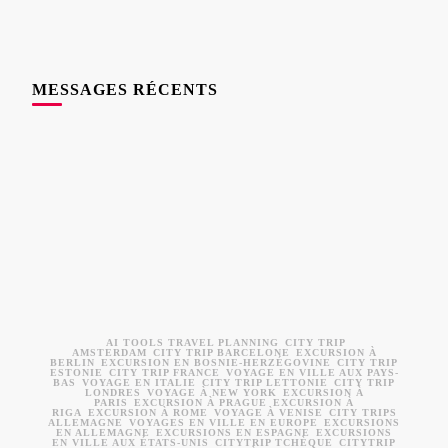
MESSAGES RÉCENTS
AI TOOLS TRAVEL PLANNING
CITY TRIP
AMSTERDAM
CITY TRIP BARCELONE
EXCURSION À
BERLIN
EXCURSION EN BOSNIE-HERZÉGOVINE
CITY TRIP
ESTONIE
CITY TRIP FRANCE
VOYAGE EN VILLE AUX PAYS-
BAS
VOYAGE EN ITALIE
CITY TRIP LETTONIE
CITY TRIP
LONDRES
VOYAGE À NEW YORK
EXCURSION À
PARIS
EXCURSION À PRAGUE
EXCURSION À
RIGA
EXCURSION À ROME
VOYAGE À VENISE
CITY TRIPS
ALLEMAGNE
VOYAGES EN VILLE EN EUROPE
EXCURSIONS
EN ALLEMAGNE
EXCURSIONS EN ESPAGNE
EXCURSIONS
EN VILLE AUX ÉTATS-UNIS
CITYTRIP TCHÈQUE
CITYTRIP