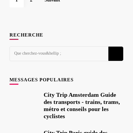
des
publications
RECHERCHE
Vous
cherchez
quelque
chose
MESSAGES POPULAIRES
?
City Trip Amsterdam Guide
des transports - trains, trams,
métro et conseils pour les
cyclistes
City Trip Paris guide des