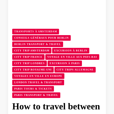
TRANSPORTS À AMSTERDAM
CONSEILS GÉNÉRAUX POUR BERLIN
BERLIN TRANSPORT & TRAVEL
CITY TRIP AMSTERDAM
EXCURSION À BERLIN
CITY TRIP FRANCE
VOYAGE EN VILLE AUX PAYS-BAS
CITY TRIP LONDRES
EXCURSION À PARIS
CITY TRIP ROYAUME-UNI
CITY TRIPS ALLEMAGNE
VOYAGES EN VILLE EN EUROPE
LONDON TRAVEL & TRANSPORT
PARIS TOURS & TICKETS
PARIS TRANSPORT & TRAVEL
How to travel between