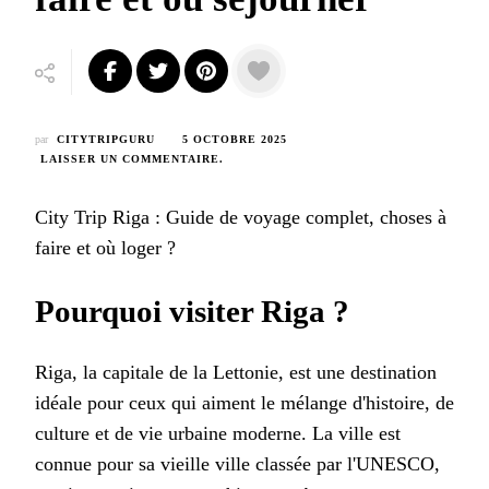
par
CITYTRIPGURU
5 OCTOBRE 2025
SUR
LAISSER UN COMMENTAIRE
.
CITY
TRIP
City Trip Riga : Guide de voyage complet, choses à
RIGA:
COMPLETE
faire et où loger ?
TRAVEL
GUIDE,
THINGS
Pourquoi visiter Riga ?
TO
DO
&
Riga, la capitale de la Lettonie, est une destination
WHERE
TO
idéale pour ceux qui aiment le mélange d'histoire, de
STAY
culture et de vie urbaine moderne. La ville est
connue pour sa vieille ville classée par l'UNESCO,