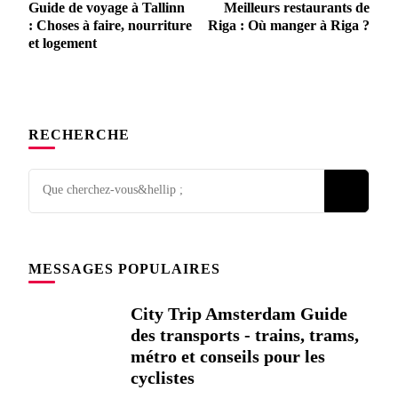
Guide de voyage à Tallinn
Meilleurs restaurants de
postale
: Choses à faire, nourriture
Riga : Où manger à Riga ?
et logement
RECHERCHE
Vous
cherchez
quelque
chose
MESSAGES POPULAIRES
?
City Trip Amsterdam Guide
des transports - trains, trams,
métro et conseils pour les
cyclistes