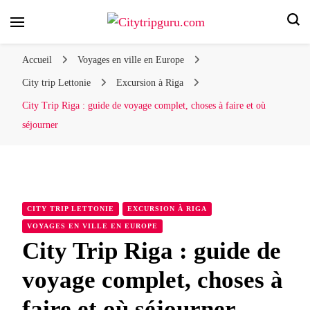
Votre voyage en ville, nos conseils d'experts !
Citytripguru.com
Accueil
Voyages en ville en Europe
City trip Lettonie
Excursion à Riga
City Trip Riga : guide de voyage complet, choses à faire et où
séjourner
CITY TRIP LETTONIE
EXCURSION À RIGA
VOYAGES EN VILLE EN EUROPE
City Trip Riga : guide de
voyage complet, choses à
faire et où séjourner