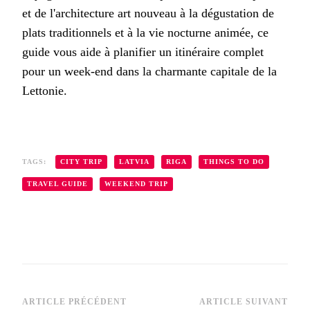
et de l'architecture art nouveau à la dégustation de
plats traditionnels et à la vie nocturne animée, ce
guide vous aide à planifier un itinéraire complet
pour un week-end dans la charmante capitale de la
Lettonie.
TAGS:
CITY TRIP
LATVIA
RIGA
THINGS TO DO
TRAVEL GUIDE
WEEKEND TRIP
ARTICLE PRÉCÉDENT
ARTICLE SUIVANT
Navigation