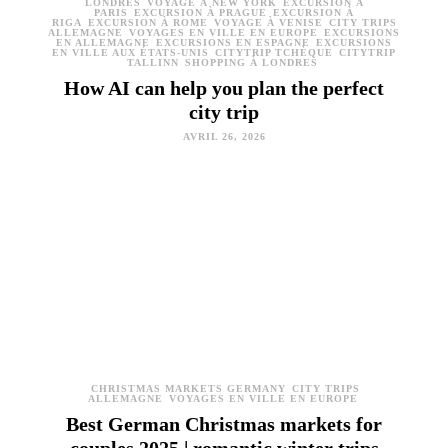
LONDRES
VOYAGE À NEW YORK
EXCURSION À
PARIS
EXCURSION À PRAGUE
EXCURSION À
RIGA
EXCURSION À ROME
VOYAGE À VENISE
CITY TRIPS
ALLEMAGNE
VOYAGES EN VILLE EN EUROPE
EXCURSIONS
EN ALLEMAGNE
EXCURSIONS EN ESPAGNE
EXCURSIONS
EN VILLE AUX ÉTATS-UNIS
CITYTRIP TCHÈQUE
CITYTRIP
TALLINN
SHOPPING À LONDRES
How AI can help you plan the perfect
city trip
AVRIL 26, 2026
CHRISTMAS MARKETS GERMANY
CITY TRIPS
ALLEMAGNE
VOYAGES EN VILLE EN EUROPE
Best German Christmas markets for