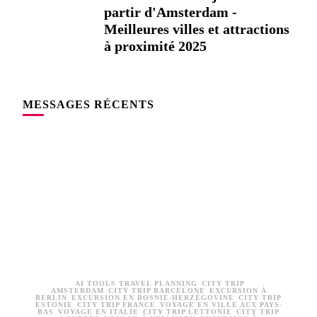
partir d'Amsterdam -
Meilleures villes et attractions
à proximité 2025
MESSAGES RÉCENTS
AI TOOLS TRAVEL PLANNING
CITY TRIP
AMSTERDAM
CITY TRIP BARCELONE
EXCURSION À
BERLIN
EXCURSION EN BOSNIE-HERZÉGOVINE
CITY TRIP
ESTONIE
CITY TRIP FRANCE
VOYAGE EN VILLE AUX PAYS-
BAS
VOYAGE EN ITALIE
CITY TRIP LETTONIE
CITY TRIP