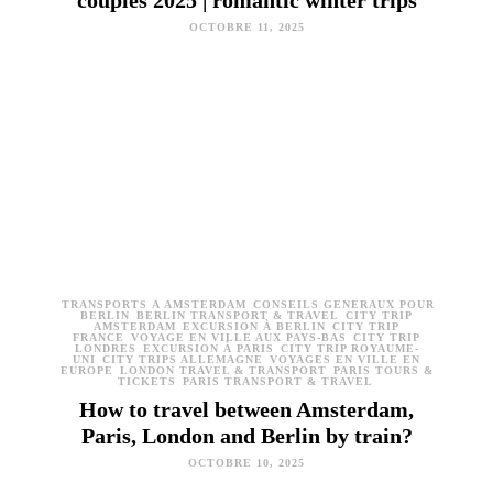
couples 2025 | romantic winter trips
OCTOBRE 11, 2025
TRANSPORTS À AMSTERDAM
CONSEILS GÉNÉRAUX POUR
BERLIN
BERLIN TRANSPORT & TRAVEL
CITY TRIP
AMSTERDAM
EXCURSION À BERLIN
CITY TRIP
FRANCE
VOYAGE EN VILLE AUX PAYS-BAS
CITY TRIP
LONDRES
EXCURSION À PARIS
CITY TRIP ROYAUME-
UNI
CITY TRIPS ALLEMAGNE
VOYAGES EN VILLE EN
EUROPE
LONDON TRAVEL & TRANSPORT
PARIS TOURS &
TICKETS
PARIS TRANSPORT & TRAVEL
How to travel between Amsterdam,
Paris, London and Berlin by train?
OCTOBRE 10, 2025