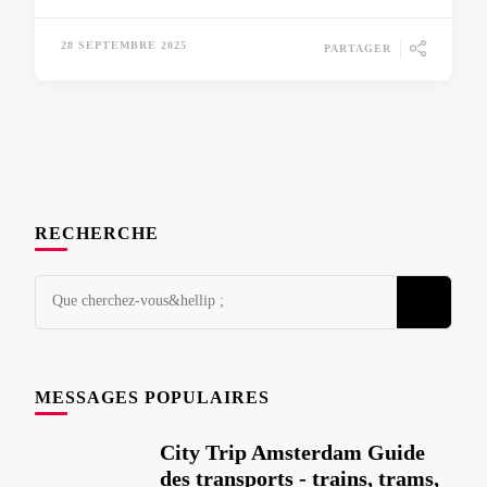
28 SEPTEMBRE 2025
PARTAGER
RECHERCHE
Vous
cherchez
quelque
chose
MESSAGES POPULAIRES
?
City Trip Amsterdam Guide
des transports - trains, trams,