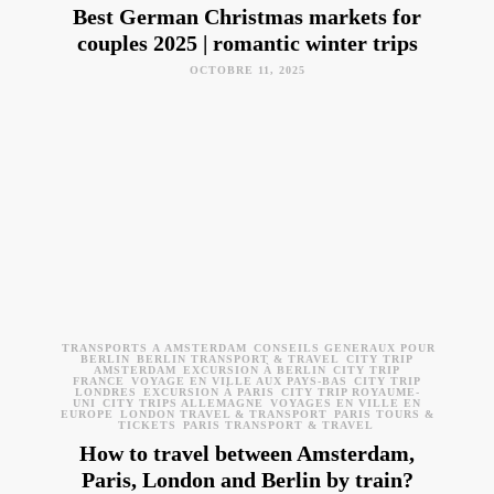
Best German Christmas markets for
couples 2025 | romantic winter trips
OCTOBRE 11, 2025
TRANSPORTS À AMSTERDAM
CONSEILS GÉNÉRAUX POUR
BERLIN
BERLIN TRANSPORT & TRAVEL
CITY TRIP
AMSTERDAM
EXCURSION À BERLIN
CITY TRIP
FRANCE
VOYAGE EN VILLE AUX PAYS-BAS
CITY TRIP
LONDRES
EXCURSION À PARIS
CITY TRIP ROYAUME-
UNI
CITY TRIPS ALLEMAGNE
VOYAGES EN VILLE EN
EUROPE
LONDON TRAVEL & TRANSPORT
PARIS TOURS &
TICKETS
PARIS TRANSPORT & TRAVEL
How to travel between Amsterdam,
Paris, London and Berlin by train?