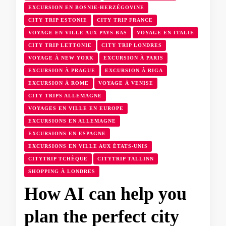
EXCURSION EN BOSNIE-HERZÉGOVINE
CITY TRIP ESTONIE
CITY TRIP FRANCE
VOYAGE EN VILLE AUX PAYS-BAS
VOYAGE EN ITALIE
CITY TRIP LETTONIE
CITY TRIP LONDRES
VOYAGE À NEW YORK
EXCURSION À PARIS
EXCURSION À PRAGUE
EXCURSION À RIGA
EXCURSION À ROME
VOYAGE À VENISE
CITY TRIPS ALLEMAGNE
VOYAGES EN VILLE EN EUROPE
EXCURSIONS EN ALLEMAGNE
EXCURSIONS EN ESPAGNE
EXCURSIONS EN VILLE AUX ÉTATS-UNIS
CITYTRIP TCHÈQUE
CITYTRIP TALLINN
SHOPPING À LONDRES
How AI can help you
plan the perfect city