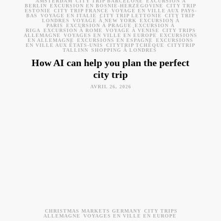
AMSTERDAM
CITY TRIP BARCELONE
EXCURSION À
BERLIN
EXCURSION EN BOSNIE-HERZÉGOVINE
CITY TRIP
ESTONIE
CITY TRIP FRANCE
VOYAGE EN VILLE AUX PAYS-
BAS
VOYAGE EN ITALIE
CITY TRIP LETTONIE
CITY TRIP
LONDRES
VOYAGE À NEW YORK
EXCURSION À
PARIS
EXCURSION À PRAGUE
EXCURSION À
RIGA
EXCURSION À ROME
VOYAGE À VENISE
CITY TRIPS
ALLEMAGNE
VOYAGES EN VILLE EN EUROPE
EXCURSIONS
EN ALLEMAGNE
EXCURSIONS EN ESPAGNE
EXCURSIONS
EN VILLE AUX ÉTATS-UNIS
CITYTRIP TCHÈQUE
CITYTRIP
TALLINN
SHOPPING À LONDRES
How AI can help you plan the perfect
city trip
AVRIL 26, 2026
CHRISTMAS MARKETS GERMANY
CITY TRIPS
ALLEMAGNE
VOYAGES EN VILLE EN EUROPE