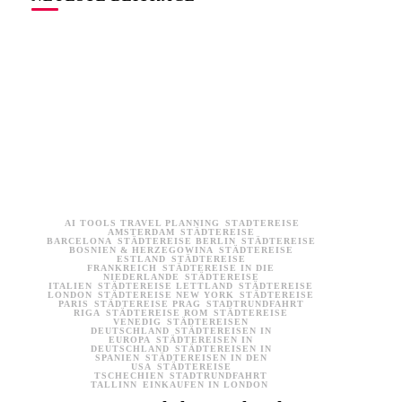
AI TOOLS TRAVEL PLANNING
STÄDTEREISE
AMSTERDAM
STÄDTEREISE
BARCELONA
STÄDTEREISE BERLIN
STÄDTEREISE
BOSNIEN & HERZEGOWINA
STÄDTEREISE
ESTLAND
STÄDTEREISE
FRANKREICH
STÄDTEREISE IN DIE
NIEDERLANDE
STÄDTEREISE
ITALIEN
STÄDTEREISE LETTLAND
STÄDTEREISE
LONDON
STÄDTEREISE NEW YORK
STÄDTEREISE
PARIS
STÄDTEREISE PRAG
STADTRUNDFAHRT
RIGA
STÄDTEREISE ROM
STÄDTEREISE
VENEDIG
STÄDTEREISEN
DEUTSCHLAND
STÄDTEREISEN IN
EUROPA
STÄDTEREISEN IN
DEUTSCHLAND
STÄDTEREISEN IN
SPANIEN
STÄDTEREISEN IN DEN
USA
STÄDTEREISE
TSCHECHIEN
STADTRUNDFAHRT
TALLINN
EINKAUFEN IN LONDON