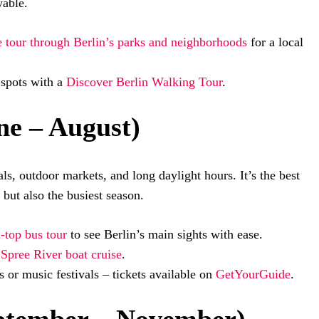
yable.
e tour through Berlin’s parks and neighborhoods
for a local
 spots with a
Discover Berlin Walking Tour
.
e – August)
ls, outdoor markets, and long daylight hours. It’s the best
 but also the busiest season.
-top bus tour
to see Berlin’s main sights with ease.
a
Spree River boat cruise
.
s or music festivals – tickets available on
GetYourGuide
.