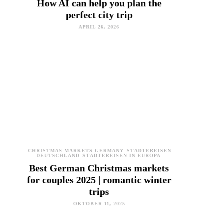
How AI can help you plan the
perfect city trip
APRIL 26, 2026
CHRISTMAS MARKETS GERMANY
STÄDTEREISEN
DEUTSCHLAND
STÄDTEREISEN IN EUROPA
Best German Christmas markets
for couples 2025 | romantic winter
trips
OKTOBER 11, 2025