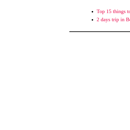
Top 15 things t
2 days trip in B
Be