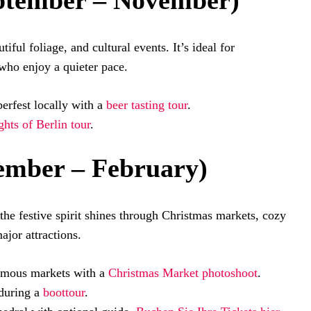
ptember – November)
iful foliage, and cultural events. It’s ideal for
who enjoy a quieter pace.
erfest locally with a
beer tasting tour
.
ghts of Berlin tour
.
ember – February)
 the festive spirit shines through Christmas markets, cozy
ajor attractions.
famous markets with a
Christmas Market photoshoot
.
 during a
boottour
.