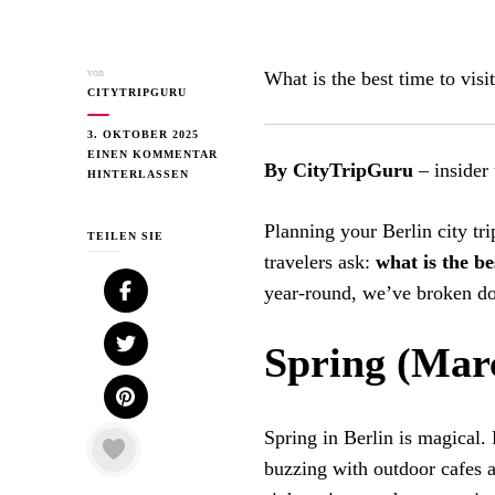
von
What is the best time to vis
CITYTRIPGURU
3. OKTOBER 2025
EINEN KOMMENTAR
By CityTripGuru
– insider 
ZU
HINTERLASSEN
BEST
TIME
Planning your Berlin city t
TO
TEILEN SIE
VISIT
travelers ask:
what is the be
BERLIN
year-round, we’ve broken do
FOR
SIGHTSEEING
AND
Spring (Mar
GOOD
WEATHER
Spring in Berlin is magical. 
buzzing with outdoor cafes a