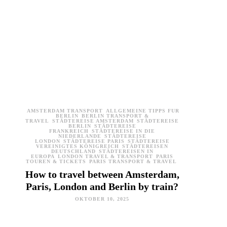
AMSTERDAM TRANSPORT
ALLGEMEINE TIPPS FÜR
BERLIN
BERLIN TRANSPORT &
TRAVEL
STÄDTEREISE AMSTERDAM
STÄDTEREISE
BERLIN
STÄDTEREISE
FRANKREICH
STÄDTEREISE IN DIE
NIEDERLANDE
STÄDTEREISE
LONDON
STÄDTEREISE PARIS
STÄDTEREISE
VEREINIGTES KÖNIGREICH
STÄDTEREISEN
DEUTSCHLAND
STÄDTEREISEN IN
EUROPA
LONDON TRAVEL & TRANSPORT
PARIS
TOUREN & TICKETS
PARIS TRANSPORT & TRAVEL
How to travel between Amsterdam,
Paris, London and Berlin by train?
OKTOBER 10, 2025