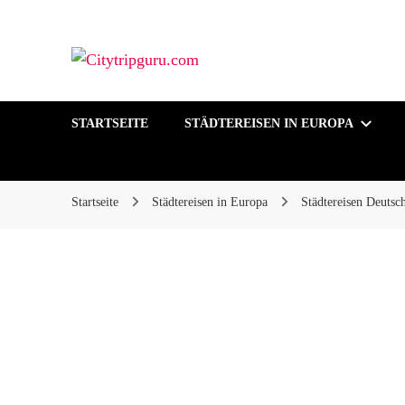
Ihr Städtetrip, unsere Expertentipps!
Citytripguru.com
STARTSEITE
STÄDTEREISEN IN EUROPA
Startseite
Städtereisen in Europa
Städtereisen Deutsc