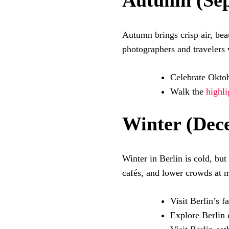
Autumn (Se
Autumn brings crisp air, beaut
photographers and travelers 
Celebrate Oktob
Walk the
highli
Winter (Dec
Winter in Berlin is cold, but
cafés, and lower crowds at m
Visit Berlin’s 
Explore Berlin