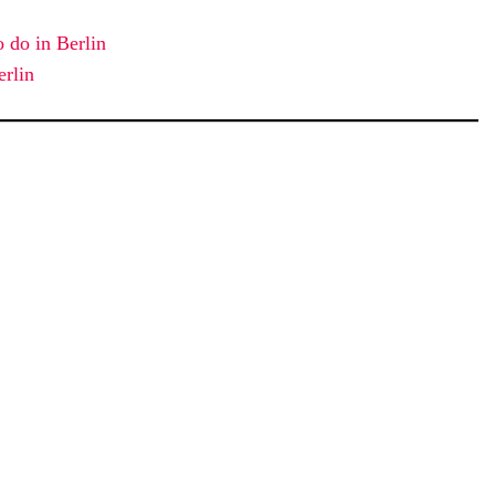
o do in Berlin
erlin
rlin Weather Forecast
Berlin, DE
9:25 p.m.,
Aug. 7, 2026
18
°C
Broken Clouds
Wind Gust:
0 mph
Clouds:
62%