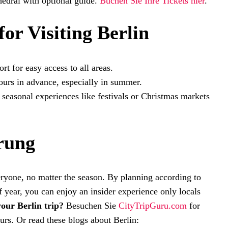
thedral with optional guide.
Buchen Sie Ihre Tickets hier
.
for Visiting Berlin
rt for easy access to all areas.
tours in advance, especially in summer.
seasonal experiences like festivals or Christmas markets
rung
ryone, no matter the season. By planning according to
f year, you can enjoy an insider experience only locals
our Berlin trip?
Besuchen Sie
CityTripGuru.com
for
urs. Or read these blogs about Berlin: