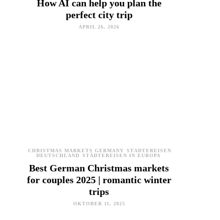
How AI can help you plan the
perfect city trip
APRIL 26, 2026
CHRISTMAS MARKETS GERMANY
STÄDTEREISEN
DEUTSCHLAND
STÄDTEREISEN IN EUROPA
Best German Christmas markets
for couples 2025 | romantic winter
trips
OKTOBER 11, 2025