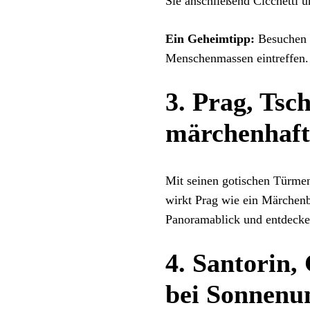
Sie anschließend Cicchetti 
Ein Geheimtipp:
Besuchen S
Menschenmassen eintreffen.
3. Prag, Tsc
märchenhaf
Mit seinen gotischen Türmen
wirkt Prag wie ein Märchenb
Panoramablick und entdecken
4. Santorin,
bei Sonnenu