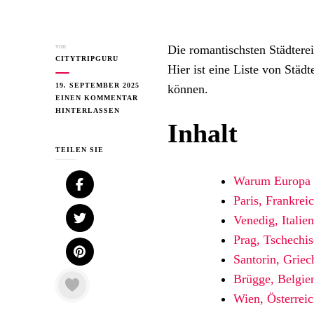
von
Die romantischsten Städtere
CITYTRIPGURU
Hier ist eine Liste von Städ
19. SEPTEMBER 2025
können.
EINEN KOMMENTAR
ZU
HINTERLASSEN
MOST
Inhalt
ROMANTIC
CITY
TEILEN SIE
TRIPS
IN
Warum Europa f
EUROPE
Paris, Frankrei
–
TOP
Venedig, Italien
DESTINATIONS
FOR
Prag, Tschechi
COUPLES
Santorin, Griec
Brügge, Belgie
Wien, Österrei