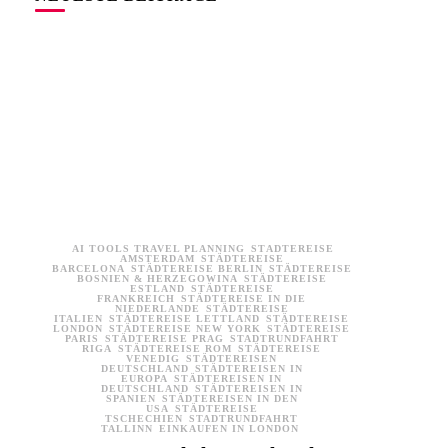
AI TOOLS TRAVEL PLANNING
STÄDTEREISE
AMSTERDAM
STÄDTEREISE
BARCELONA
STÄDTEREISE BERLIN
STÄDTEREISE
BOSNIEN & HERZEGOWINA
STÄDTEREISE
ESTLAND
STÄDTEREISE
FRANKREICH
STÄDTEREISE IN DIE
NIEDERLANDE
STÄDTEREISE
ITALIEN
STÄDTEREISE LETTLAND
STÄDTEREISE
LONDON
STÄDTEREISE NEW YORK
STÄDTEREISE
PARIS
STÄDTEREISE PRAG
STADTRUNDFAHRT
RIGA
STÄDTEREISE ROM
STÄDTEREISE
VENEDIG
STÄDTEREISEN
DEUTSCHLAND
STÄDTEREISEN IN
EUROPA
STÄDTEREISEN IN
DEUTSCHLAND
STÄDTEREISEN IN
SPANIEN
STÄDTEREISEN IN DEN
USA
STÄDTEREISE
TSCHECHIEN
STADTRUNDFAHRT
TALLINN
EINKAUFEN IN LONDON