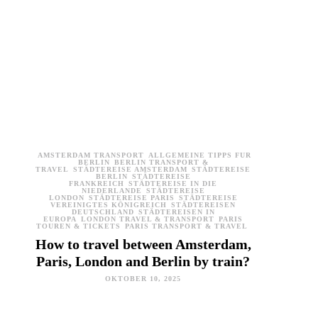
AMSTERDAM TRANSPORT
ALLGEMEINE TIPPS FÜR
BERLIN
BERLIN TRANSPORT &
TRAVEL
STÄDTEREISE AMSTERDAM
STÄDTEREISE
BERLIN
STÄDTEREISE
FRANKREICH
STÄDTEREISE IN DIE
NIEDERLANDE
STÄDTEREISE
LONDON
STÄDTEREISE PARIS
STÄDTEREISE
VEREINIGTES KÖNIGREICH
STÄDTEREISEN
DEUTSCHLAND
STÄDTEREISEN IN
EUROPA
LONDON TRAVEL & TRANSPORT
PARIS
TOUREN & TICKETS
PARIS TRANSPORT & TRAVEL
How to travel between Amsterdam,
Paris, London and Berlin by train?
OKTOBER 10, 2025