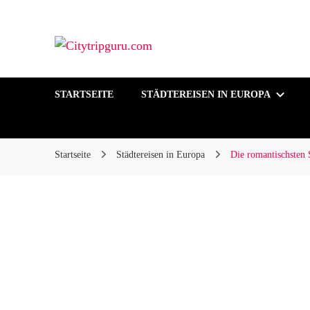
Ihr Städtetrip, unsere Expertentipps!
Citytripguru.com
STARTSEITE
STÄDTEREISEN IN EUROPA
Startseite
Städtereisen in Europa
Die romantischsten 