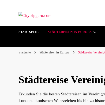
Ihr Städtetrip, unsere Expertentipps!
Citytripguru.com
STARTSEITE
STÄDTEREISEN IN EUROPA
Startseite
Städtereisen in Europa
Städtereise Vereinig
Städtereise Verein
Erkunden Sie die besten Städtereisen im Vereinig
Londons ikonischen Wahrzeichen bis hin zu histor