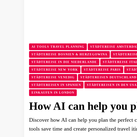
AI TOOLS TRAVEL PLANNING
STÄDTEREISE AMSTERD
STÄDTEREISE BOSNIEN & HERZEGOWINA
STÄDTEREIS
STÄDTEREISE IN DIE NIEDERLANDE
STÄDTEREISE ITA
STÄDTEREISE NEW YORK
STÄDTEREISE PARIS
STÄD
STÄDTEREISE VENEDIG
STÄDTEREISEN DEUTSCHLAND
STÄDTEREISEN IN SPANIEN
STÄDTEREISEN IN DEN USA
EINKAUFEN IN LONDON
How AI can help you pla
Discover how AI can help you plan the perfect c
tools save time and create personalized travel itin