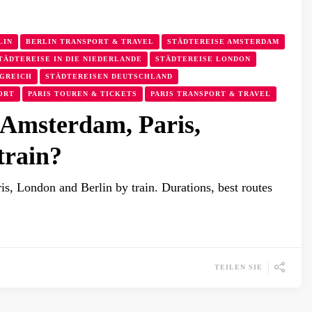
LIN
BERLIN TRANSPORT & TRAVEL
STÄDTEREISE AMSTERDAM
TÄDTEREISE IN DIE NIEDERLANDE
STÄDTEREISE LONDON
IGREICH
STÄDTEREISEN DEUTSCHLAND
ORT
PARIS TOUREN & TICKETS
PARIS TRANSPORT & TRAVEL
 Amsterdam, Paris,
train?
is, London and Berlin by train. Durations, best routes
TEILEN SIE