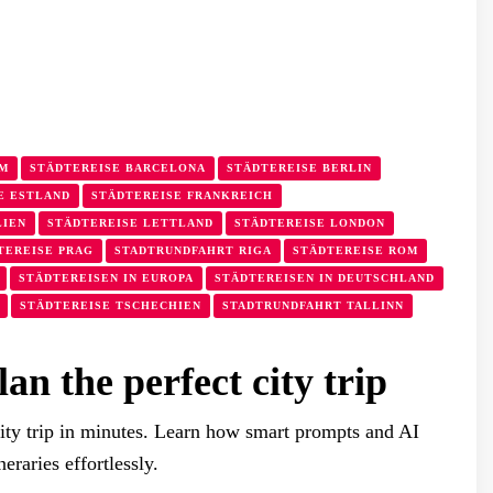
AM
STÄDTEREISE BARCELONA
STÄDTEREISE BERLIN
E ESTLAND
STÄDTEREISE FRANKREICH
LIEN
STÄDTEREISE LETTLAND
STÄDTEREISE LONDON
TEREISE PRAG
STADTRUNDFAHRT RIGA
STÄDTEREISE ROM
STÄDTEREISEN IN EUROPA
STÄDTEREISEN IN DEUTSCHLAND
STÄDTEREISE TSCHECHIEN
STADTRUNDFAHRT TALLINN
n the perfect city trip
ity trip in minutes. Learn how smart prompts and AI
eraries effortlessly.