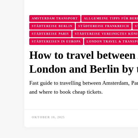
AMSTERDAM TRANSPORT
ALLGEMEINE TIPPS FÜR BER
STÄDTEREISE BERLIN
STÄDTEREISE FRANKREICH
S
STÄDTEREISE PARIS
STÄDTEREISE VEREINIGTES KÖN
STÄDTEREISEN IN EUROPA
LONDON TRAVEL & TRANSP
How to travel between
London and Berlin by 
Fast guide to travelling between Amsterdam, Par
and where to book cheap tickets.
OKTOBER 10, 2025