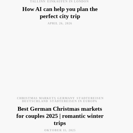
TALLINN
EINKAUFEN IN LONDON
How AI can help you plan the
perfect city trip
APRIL 26, 2026
CHRISTMAS MARKETS GERMANY
STÄDTEREISEN
DEUTSCHLAND
STÄDTEREISEN IN EUROPA
Best German Christmas markets
for couples 2025 | romantic winter
trips
OKTOBER 11, 2025