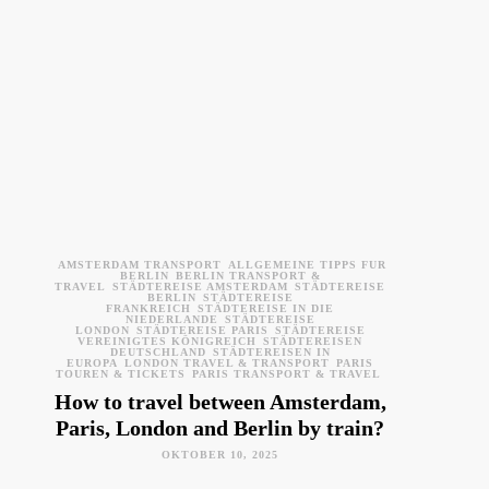
AMSTERDAM TRANSPORT
ALLGEMEINE TIPPS FÜR
BERLIN
BERLIN TRANSPORT &
TRAVEL
STÄDTEREISE AMSTERDAM
STÄDTEREISE
BERLIN
STÄDTEREISE
FRANKREICH
STÄDTEREISE IN DIE
NIEDERLANDE
STÄDTEREISE
LONDON
STÄDTEREISE PARIS
STÄDTEREISE
VEREINIGTES KÖNIGREICH
STÄDTEREISEN
DEUTSCHLAND
STÄDTEREISEN IN
EUROPA
LONDON TRAVEL & TRANSPORT
PARIS
TOUREN & TICKETS
PARIS TRANSPORT & TRAVEL
How to travel between Amsterdam,
Paris, London and Berlin by train?
OKTOBER 10, 2025