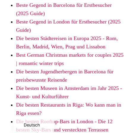
Beste Gegend in Barcelona für Erstbesucher
(2025 Guide)
Beste Gegend in London für Erstbesucher (2025
Guide)
Die besten Städtereisen in Europa 2025 - Rom,
Berlin, Madrid, Wien, Prag und Lissabon
Best German Christmas markets for couples 2025
| romantic winter trips
Die besten Jugendherbergen in Barcelona für
preisbewusste Reisende
Español
Die besten Museen in Amsterdam im Jahr 2025 -
Français
Kunst- und Kulturführer
Die besten Restaurants in Riga: Wo kann man in
Nederlands
Riga essen?
English
Die besten Rooftop-Bars in London - Die 12
Deutsch
besten Sky-Bars und versteckten Terrassen