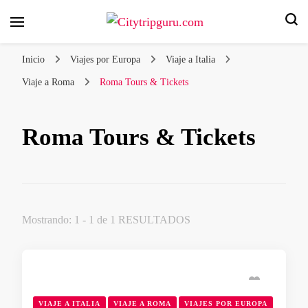
Su viaje por la ciudad, nuestros consejos de expertos
Citytripguru.com
Inicio
Viajes por Europa
Viaje a Italia
Viaje a Roma
Roma Tours & Tickets
Roma Tours & Tickets
Mostrando: 1 - 1 de 1 RESULTADOS
VIAJE A ITALIA
VIAJE A ROMA
VIAJES POR EUROPA