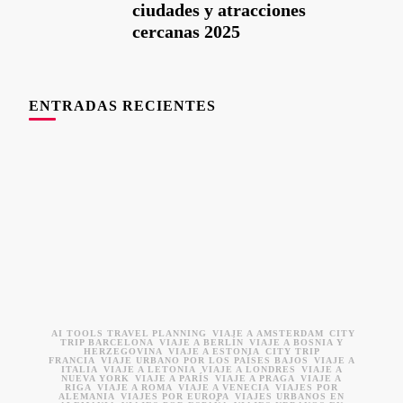
ciudades y atracciones
cercanas 2025
ENTRADAS RECIENTES
AI TOOLS TRAVEL PLANNING
VIAJE A ÁMSTERDAM
CITY
TRIP BARCELONA
VIAJE A BERLÍN
VIAJE A BOSNIA Y
HERZEGOVINA
VIAJE A ESTONIA
CITY TRIP
FRANCIA
VIAJE URBANO POR LOS PAÍSES BAJOS
VIAJE A
ITALIA
VIAJE A LETONIA
VIAJE A LONDRES
VIAJE A
NUEVA YORK
VIAJE A PARÍS
VIAJE A PRAGA
VIAJE A
RIGA
VIAJE A ROMA
VIAJE A VENECIA
VIAJES POR
ALEMANIA
VIAJES POR EUROPA
VIAJES URBANOS EN