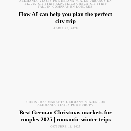
ALEMANIA
VIAJES POR ESPAÑA
VIAJES URBANOS EN
EE.UU.
CITYTRIP REPÚBLICA CHECA
CITYTRIP
TALLIN
COMPRAS EN LONDRES
How AI can help you plan the perfect
city trip
ABRIL 26, 2026
CHRISTMAS MARKETS GERMANY
VIAJES POR
ALEMANIA
VIAJES POR EUROPA
Best German Christmas markets for
couples 2025 | romantic winter trips
OCTUBRE 11, 2025