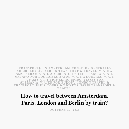
TRANSPORTE EN ÁMSTERDAM
CONSEJOS GENERALES
SOBRE BERLÍN
BERLIN TRANSPORT & TRAVEL
VIAJE A
ÁMSTERDAM
VIAJE A BERLÍN
CITY TRIP FRANCIA
VIAJE
URBANO POR LOS PAÍSES BAJOS
VIAJE A LONDRES
VIAJE
A PARÍS
CITY TRIP REINO UNIDO
VIAJES POR
ALEMANIA
VIAJES POR EUROPA
LONDON TRAVEL &
TRANSPORT
PARÍS TOURS & TICKETS
PARIS TRANSPORT &
TRAVEL
How to travel between Amsterdam,
Paris, London and Berlin by train?
OCTUBRE 10, 2025